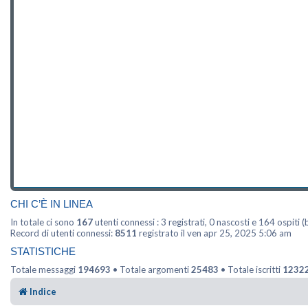
CHI C’È IN LINEA
In totale ci sono
167
utenti connessi : 3 registrati, 0 nascosti e 164 ospiti (b
Record di utenti connessi:
8511
registrato il ven apr 25, 2025 5:06 am
STATISTICHE
Totale messaggi
194693
• Totale argomenti
25483
• Totale iscritti
1232
Indice