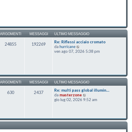
ARGOMENTI
MESSAGGI
ULTIMO MESSAGGIO
Re: Riflessi acciaio cromato
24855
192269
Vedi ultimo messaggio
da
hurricane
ven ago 07, 2026 5:38 pm
ARGOMENTI
MESSAGGI
ULTIMO MESSAGGIO
Re: multi pass global illumin…
630
2437
Vedi ultimo messaggio
da
masterzone
gio lug 02, 2026 9:52 am