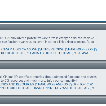
ma4D. Al suo interno potete trovare tutte le categorie dei forum dove
ue funzioni avanzate, su lavori in corso e link a risorse online. Buon
TENZA PLUGIN C4DZONE
,
LINK E RISORSE
,
HARDWARE E OS
,
EBOOK UFFICIALE
,
CANALE YOUTUBE UFFICIALE
,
PAGINA
ll Cinema4D specific categories about advanced functions and plugins.
nks to CG resources and much more. Enjoy our community!
LINKS AND RESOURCES
,
HARDWARE AND OS
,
OFF-TOPIC
,
YOUTUBE OFFICIAL CHANNEL
,
INSTAGRAM OFFICIAL PAGE
,