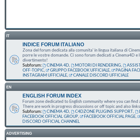
IT
INDICE FORUM ITALIANO
Zona del forum dedicata alla comunita' in lingua italiana di Cine
porre le vostre domande. Ci sono forum dedicati a Cinema4D e le s
divertimento!
Subforum:
CINEMA 4D
,
MOTORI DI RENDERING
,
ASSIS
OFF-TOPIC
,
GRUPPO FACEBOOK UFFICIALE
,
PAGINA FAC
INSTAGRAM UFFICIALE
,
CANALE DISCORD UFFICIALE
EN
ENGLISH FORUM INDEX
Forum zone dedicated to English community where you can find a
There are work in progress discussions or off topic and also li
Subforum:
CINEMA 4D
,
C4DZONE PLUGINS SUPPORT
,
FACEBOOK OFFICIAL GROUP
,
FACEBOOK OFFICIAL PAGE
,
DISCORD OFFICIAL CHANNEL
ADVERTISING