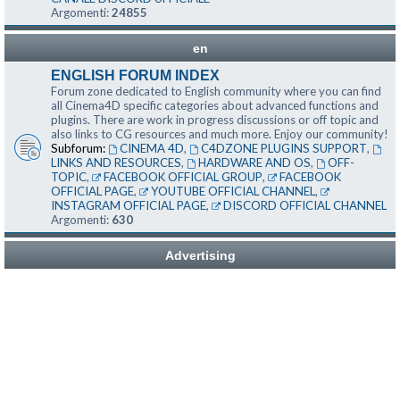
Argomenti:
24855
en
ENGLISH FORUM INDEX
Forum zone dedicated to English community where you can find
all Cinema4D specific categories about advanced functions and
plugins. There are work in progress discussions or off topic and
also links to CG resources and much more. Enjoy our community!
Subforum:
CINEMA 4D
,
C4DZONE PLUGINS SUPPORT
,
LINKS AND RESOURCES
,
HARDWARE AND OS
,
OFF-
TOPIC
,
FACEBOOK OFFICIAL GROUP
,
FACEBOOK
OFFICIAL PAGE
,
YOUTUBE OFFICIAL CHANNEL
,
INSTAGRAM OFFICIAL PAGE
,
DISCORD OFFICIAL CHANNEL
Argomenti:
630
Advertising