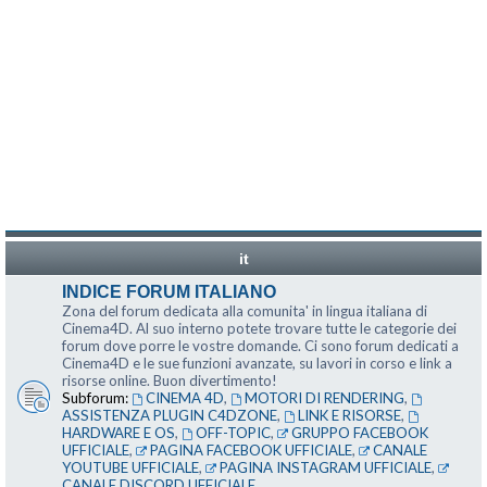
it
INDICE FORUM ITALIANO
Zona del forum dedicata alla comunita' in lingua italiana di
Cinema4D. Al suo interno potete trovare tutte le categorie dei
forum dove porre le vostre domande. Ci sono forum dedicati a
Cinema4D e le sue funzioni avanzate, su lavori in corso e link a
risorse online. Buon divertimento!
Subforum:
CINEMA 4D
,
MOTORI DI RENDERING
,
ASSISTENZA PLUGIN C4DZONE
,
LINK E RISORSE
,
HARDWARE E OS
,
OFF-TOPIC
,
GRUPPO FACEBOOK
UFFICIALE
,
PAGINA FACEBOOK UFFICIALE
,
CANALE
YOUTUBE UFFICIALE
,
PAGINA INSTAGRAM UFFICIALE
,
CANALE DISCORD UFFICIALE