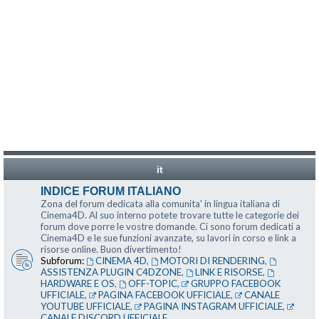
it
INDICE FORUM ITALIANO
Zona del forum dedicata alla comunita' in lingua italiana di
Cinema4D. Al suo interno potete trovare tutte le categorie dei
forum dove porre le vostre domande. Ci sono forum dedicati a
Cinema4D e le sue funzioni avanzate, su lavori in corso e link a
risorse online. Buon divertimento!
Subforum:
CINEMA 4D
,
MOTORI DI RENDERING
,
ASSISTENZA PLUGIN C4DZONE
,
LINK E RISORSE
,
HARDWARE E OS
,
OFF-TOPIC
,
GRUPPO FACEBOOK
UFFICIALE
,
PAGINA FACEBOOK UFFICIALE
,
CANALE
YOUTUBE UFFICIALE
,
PAGINA INSTAGRAM UFFICIALE
,
CANALE DISCORD UFFICIALE