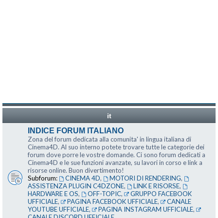
it
INDICE FORUM ITALIANO
Zona del forum dedicata alla comunita' in lingua italiana di
Cinema4D. Al suo interno potete trovare tutte le categorie dei
forum dove porre le vostre domande. Ci sono forum dedicati a
Cinema4D e le sue funzioni avanzate, su lavori in corso e link a
risorse online. Buon divertimento!
Subforum:
CINEMA 4D
,
MOTORI DI RENDERING
,
ASSISTENZA PLUGIN C4DZONE
,
LINK E RISORSE
,
HARDWARE E OS
,
OFF-TOPIC
,
GRUPPO FACEBOOK
UFFICIALE
,
PAGINA FACEBOOK UFFICIALE
,
CANALE
YOUTUBE UFFICIALE
,
PAGINA INSTAGRAM UFFICIALE
,
CANALE DISCORD UFFICIALE