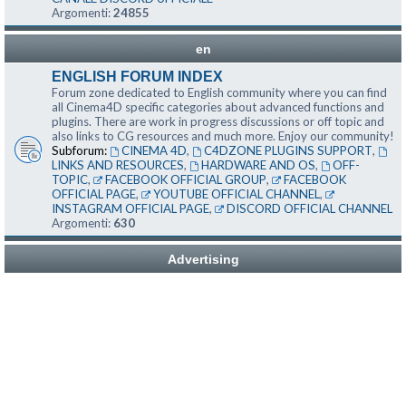
Argomenti:
24855
en
ENGLISH FORUM INDEX
Forum zone dedicated to English community where you can find
all Cinema4D specific categories about advanced functions and
plugins. There are work in progress discussions or off topic and
also links to CG resources and much more. Enjoy our community!
Subforum:
CINEMA 4D
,
C4DZONE PLUGINS SUPPORT
,
LINKS AND RESOURCES
,
HARDWARE AND OS
,
OFF-
TOPIC
,
FACEBOOK OFFICIAL GROUP
,
FACEBOOK
OFFICIAL PAGE
,
YOUTUBE OFFICIAL CHANNEL
,
INSTAGRAM OFFICIAL PAGE
,
DISCORD OFFICIAL CHANNEL
Argomenti:
630
Advertising