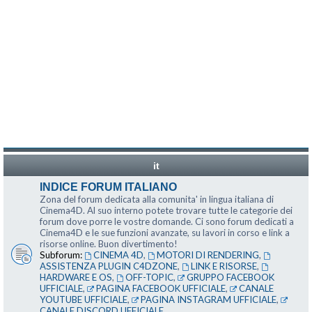
it
INDICE FORUM ITALIANO
Zona del forum dedicata alla comunita' in lingua italiana di
Cinema4D. Al suo interno potete trovare tutte le categorie dei
forum dove porre le vostre domande. Ci sono forum dedicati a
Cinema4D e le sue funzioni avanzate, su lavori in corso e link a
risorse online. Buon divertimento!
Subforum:
CINEMA 4D
,
MOTORI DI RENDERING
,
ASSISTENZA PLUGIN C4DZONE
,
LINK E RISORSE
,
HARDWARE E OS
,
OFF-TOPIC
,
GRUPPO FACEBOOK
UFFICIALE
,
PAGINA FACEBOOK UFFICIALE
,
CANALE
YOUTUBE UFFICIALE
,
PAGINA INSTAGRAM UFFICIALE
,
CANALE DISCORD UFFICIALE