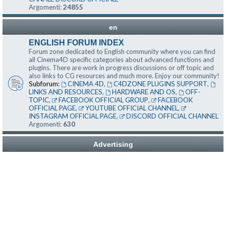
Argomenti:
24855
en
ENGLISH FORUM INDEX
Forum zone dedicated to English community where you can find
all Cinema4D specific categories about advanced functions and
plugins. There are work in progress discussions or off topic and
also links to CG resources and much more. Enjoy our community!
Subforum:
CINEMA 4D
,
C4DZONE PLUGINS SUPPORT
,
LINKS AND RESOURCES
,
HARDWARE AND OS
,
OFF-
TOPIC
,
FACEBOOK OFFICIAL GROUP
,
FACEBOOK
OFFICIAL PAGE
,
YOUTUBE OFFICIAL CHANNEL
,
INSTAGRAM OFFICIAL PAGE
,
DISCORD OFFICIAL CHANNEL
Argomenti:
630
Advertising