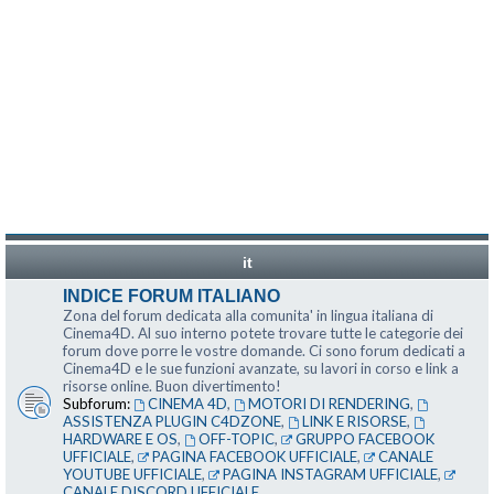
it
INDICE FORUM ITALIANO
Zona del forum dedicata alla comunita' in lingua italiana di
Cinema4D. Al suo interno potete trovare tutte le categorie dei
forum dove porre le vostre domande. Ci sono forum dedicati a
Cinema4D e le sue funzioni avanzate, su lavori in corso e link a
risorse online. Buon divertimento!
Subforum:
CINEMA 4D
,
MOTORI DI RENDERING
,
ASSISTENZA PLUGIN C4DZONE
,
LINK E RISORSE
,
HARDWARE E OS
,
OFF-TOPIC
,
GRUPPO FACEBOOK
UFFICIALE
,
PAGINA FACEBOOK UFFICIALE
,
CANALE
YOUTUBE UFFICIALE
,
PAGINA INSTAGRAM UFFICIALE
,
CANALE DISCORD UFFICIALE