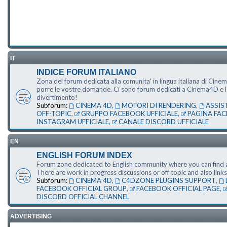
IT
INDICE FORUM ITALIANO
Zona del forum dedicata alla comunita' in lingua italiana di Cine
porre le vostre domande. Ci sono forum dedicati a Cinema4D e le s
divertimento!
Subforum:
CINEMA 4D
,
MOTORI DI RENDERING
,
ASSIS
OFF-TOPIC
,
GRUPPO FACEBOOK UFFICIALE
,
PAGINA FAC
INSTAGRAM UFFICIALE
,
CANALE DISCORD UFFICIALE
EN
ENGLISH FORUM INDEX
Forum zone dedicated to English community where you can find a
There are work in progress discussions or off topic and also li
Subforum:
CINEMA 4D
,
C4DZONE PLUGINS SUPPORT
,
FACEBOOK OFFICIAL GROUP
,
FACEBOOK OFFICIAL PAGE
,
DISCORD OFFICIAL CHANNEL
ADVERTISING