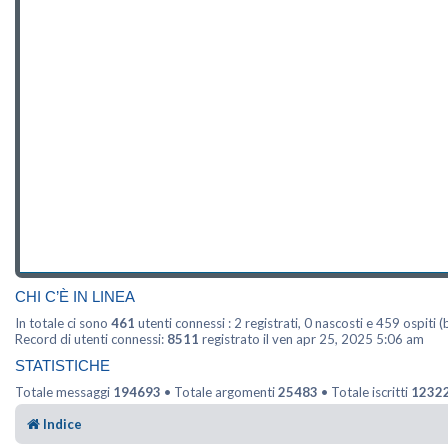
CHI C’È IN LINEA
In totale ci sono
461
utenti connessi : 2 registrati, 0 nascosti e 459 ospiti (b
Record di utenti connessi:
8511
registrato il ven apr 25, 2025 5:06 am
STATISTICHE
Totale messaggi
194693
• Totale argomenti
25483
• Totale iscritti
1232
Indice