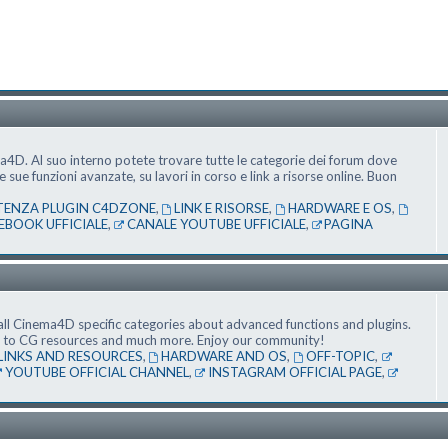
ma4D. Al suo interno potete trovare tutte le categorie dei forum dove
ue funzioni avanzate, su lavori in corso e link a risorse online. Buon
TENZA PLUGIN C4DZONE
,
LINK E RISORSE
,
HARDWARE E OS
,
EBOOK UFFICIALE
,
CANALE YOUTUBE UFFICIALE
,
PAGINA
ll Cinema4D specific categories about advanced functions and plugins.
nks to CG resources and much more. Enjoy our community!
LINKS AND RESOURCES
,
HARDWARE AND OS
,
OFF-TOPIC
,
YOUTUBE OFFICIAL CHANNEL
,
INSTAGRAM OFFICIAL PAGE
,