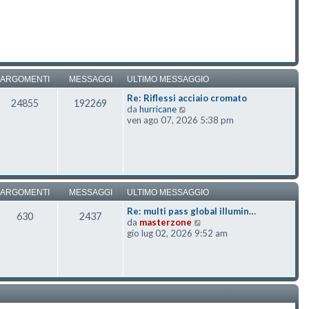
ARGOMENTI
MESSAGGI
ULTIMO MESSAGGIO
Re: Riflessi acciaio cromato
24855
192269
Vedi ultimo messaggio
da
hurricane
ven ago 07, 2026 5:38 pm
ARGOMENTI
MESSAGGI
ULTIMO MESSAGGIO
Re: multi pass global illumin…
630
2437
Vedi ultimo messaggio
da
masterzone
gio lug 02, 2026 9:52 am