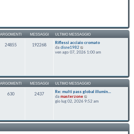
ARGOMENTI
MESSAGGI
ULTIMO MESSAGGIO
Riflessi acciaio cromato
24855
192268
Vedi ultimo messaggio
da
disne1982
ven ago 07, 2026 1:00 am
ARGOMENTI
MESSAGGI
ULTIMO MESSAGGIO
Re: multi pass global illumin…
630
2437
Vedi ultimo messaggio
da
masterzone
gio lug 02, 2026 9:52 am