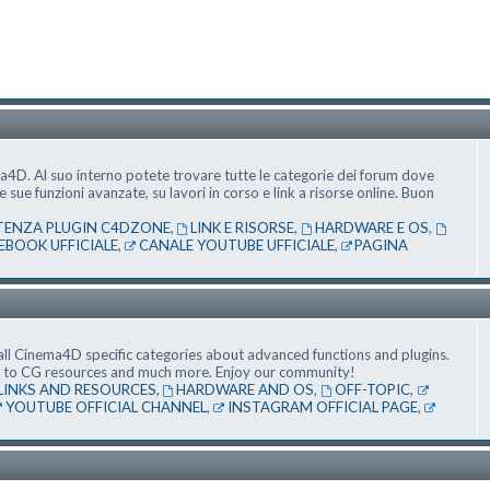
ma4D. Al suo interno potete trovare tutte le categorie dei forum dove
ue funzioni avanzate, su lavori in corso e link a risorse online. Buon
TENZA PLUGIN C4DZONE
,
LINK E RISORSE
,
HARDWARE E OS
,
EBOOK UFFICIALE
,
CANALE YOUTUBE UFFICIALE
,
PAGINA
ll Cinema4D specific categories about advanced functions and plugins.
nks to CG resources and much more. Enjoy our community!
LINKS AND RESOURCES
,
HARDWARE AND OS
,
OFF-TOPIC
,
YOUTUBE OFFICIAL CHANNEL
,
INSTAGRAM OFFICIAL PAGE
,