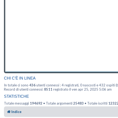
CHI C’È IN LINEA
In totale ci sono
436
utenti connessi : 4 registrati, 0 nascosti e 432 ospiti (b
Record di utenti connessi:
8511
registrato il ven apr 25, 2025 5:06 am
STATISTICHE
Totale messaggi
194692
• Totale argomenti
25483
• Totale iscritti
1232
Indice