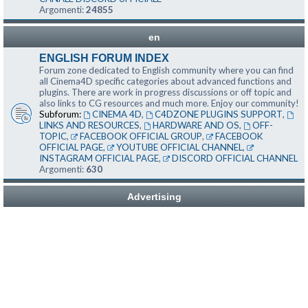
Argomenti:
24855
en
ENGLISH FORUM INDEX
Forum zone dedicated to English community where you can find
all Cinema4D specific categories about advanced functions and
plugins. There are work in progress discussions or off topic and
also links to CG resources and much more. Enjoy our community!
Subforum:
CINEMA 4D
,
C4DZONE PLUGINS SUPPORT
,
LINKS AND RESOURCES
,
HARDWARE AND OS
,
OFF-
TOPIC
,
FACEBOOK OFFICIAL GROUP
,
FACEBOOK
OFFICIAL PAGE
,
YOUTUBE OFFICIAL CHANNEL
,
INSTAGRAM OFFICIAL PAGE
,
DISCORD OFFICIAL CHANNEL
Argomenti:
630
Advertising