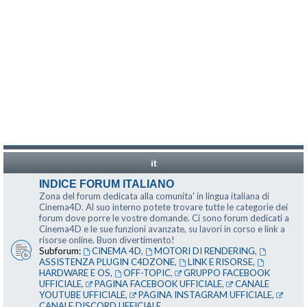
it
INDICE FORUM ITALIANO
Zona del forum dedicata alla comunita' in lingua italiana di
Cinema4D. Al suo interno potete trovare tutte le categorie dei
forum dove porre le vostre domande. Ci sono forum dedicati a
Cinema4D e le sue funzioni avanzate, su lavori in corso e link a
risorse online. Buon divertimento!
Subforum:
CINEMA 4D
,
MOTORI DI RENDERING
,
ASSISTENZA PLUGIN C4DZONE
,
LINK E RISORSE
,
HARDWARE E OS
,
OFF-TOPIC
,
GRUPPO FACEBOOK
UFFICIALE
,
PAGINA FACEBOOK UFFICIALE
,
CANALE
YOUTUBE UFFICIALE
,
PAGINA INSTAGRAM UFFICIALE
,
CANALE DISCORD UFFICIALE