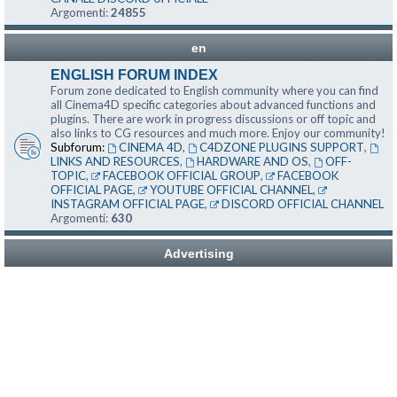
Argomenti:
24855
en
ENGLISH FORUM INDEX
Forum zone dedicated to English community where you can find
all Cinema4D specific categories about advanced functions and
plugins. There are work in progress discussions or off topic and
also links to CG resources and much more. Enjoy our community!
Subforum:
CINEMA 4D
,
C4DZONE PLUGINS SUPPORT
,
LINKS AND RESOURCES
,
HARDWARE AND OS
,
OFF-
TOPIC
,
FACEBOOK OFFICIAL GROUP
,
FACEBOOK
OFFICIAL PAGE
,
YOUTUBE OFFICIAL CHANNEL
,
INSTAGRAM OFFICIAL PAGE
,
DISCORD OFFICIAL CHANNEL
Argomenti:
630
Advertising