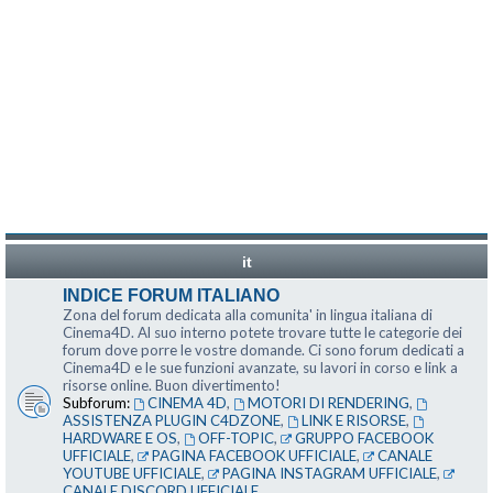
it
INDICE FORUM ITALIANO
Zona del forum dedicata alla comunita' in lingua italiana di
Cinema4D. Al suo interno potete trovare tutte le categorie dei
forum dove porre le vostre domande. Ci sono forum dedicati a
Cinema4D e le sue funzioni avanzate, su lavori in corso e link a
risorse online. Buon divertimento!
Subforum:
CINEMA 4D
,
MOTORI DI RENDERING
,
ASSISTENZA PLUGIN C4DZONE
,
LINK E RISORSE
,
HARDWARE E OS
,
OFF-TOPIC
,
GRUPPO FACEBOOK
UFFICIALE
,
PAGINA FACEBOOK UFFICIALE
,
CANALE
YOUTUBE UFFICIALE
,
PAGINA INSTAGRAM UFFICIALE
,
CANALE DISCORD UFFICIALE