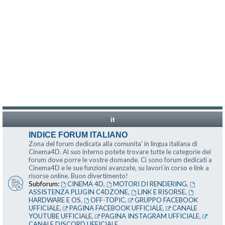
it
INDICE FORUM ITALIANO
Zona del forum dedicata alla comunita' in lingua italiana di
Cinema4D. Al suo interno potete trovare tutte le categorie dei
forum dove porre le vostre domande. Ci sono forum dedicati a
Cinema4D e le sue funzioni avanzate, su lavori in corso e link a
risorse online. Buon divertimento!
Subforum:
CINEMA 4D
,
MOTORI DI RENDERING
,
ASSISTENZA PLUGIN C4DZONE
,
LINK E RISORSE
,
HARDWARE E OS
,
OFF-TOPIC
,
GRUPPO FACEBOOK
UFFICIALE
,
PAGINA FACEBOOK UFFICIALE
,
CANALE
YOUTUBE UFFICIALE
,
PAGINA INSTAGRAM UFFICIALE
,
CANALE DISCORD UFFICIALE