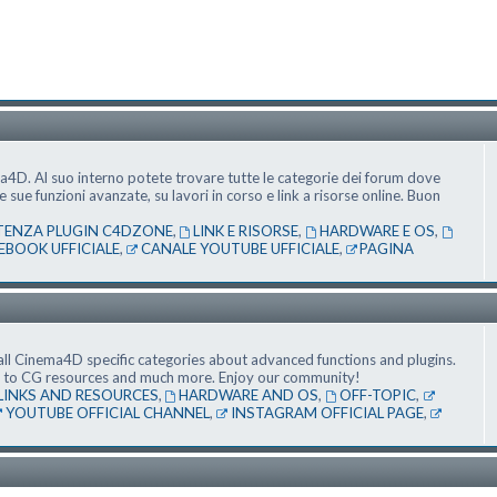
ma4D. Al suo interno potete trovare tutte le categorie dei forum dove
ue funzioni avanzate, su lavori in corso e link a risorse online. Buon
TENZA PLUGIN C4DZONE
,
LINK E RISORSE
,
HARDWARE E OS
,
EBOOK UFFICIALE
,
CANALE YOUTUBE UFFICIALE
,
PAGINA
ll Cinema4D specific categories about advanced functions and plugins.
nks to CG resources and much more. Enjoy our community!
LINKS AND RESOURCES
,
HARDWARE AND OS
,
OFF-TOPIC
,
YOUTUBE OFFICIAL CHANNEL
,
INSTAGRAM OFFICIAL PAGE
,