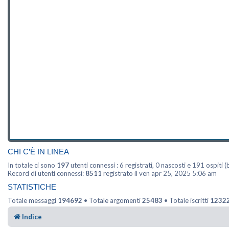
CHI C’È IN LINEA
In totale ci sono
197
utenti connessi : 6 registrati, 0 nascosti e 191 ospiti (b
Record di utenti connessi:
8511
registrato il ven apr 25, 2025 5:06 am
STATISTICHE
Totale messaggi
194692
• Totale argomenti
25483
• Totale iscritti
1232
Indice