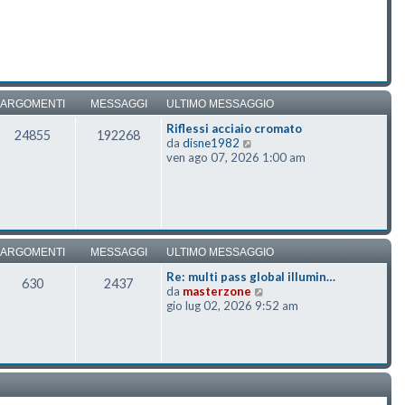
ARGOMENTI
MESSAGGI
ULTIMO MESSAGGIO
Riflessi acciaio cromato
24855
192268
Vedi ultimo messaggio
da
disne1982
ven ago 07, 2026 1:00 am
ARGOMENTI
MESSAGGI
ULTIMO MESSAGGIO
Re: multi pass global illumin…
630
2437
Vedi ultimo messaggio
da
masterzone
gio lug 02, 2026 9:52 am