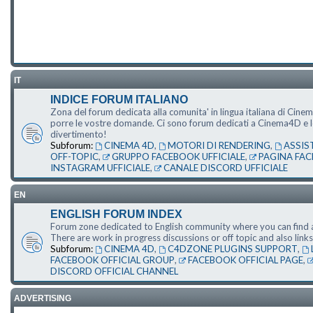
IT
INDICE FORUM ITALIANO
Zona del forum dedicata alla comunita' in lingua italiana di Cine
porre le vostre domande. Ci sono forum dedicati a Cinema4D e le s
divertimento!
Subforum:
CINEMA 4D
,
MOTORI DI RENDERING
,
ASSIS
OFF-TOPIC
,
GRUPPO FACEBOOK UFFICIALE
,
PAGINA FAC
INSTAGRAM UFFICIALE
,
CANALE DISCORD UFFICIALE
EN
ENGLISH FORUM INDEX
Forum zone dedicated to English community where you can find a
There are work in progress discussions or off topic and also li
Subforum:
CINEMA 4D
,
C4DZONE PLUGINS SUPPORT
,
FACEBOOK OFFICIAL GROUP
,
FACEBOOK OFFICIAL PAGE
,
DISCORD OFFICIAL CHANNEL
ADVERTISING