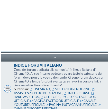
it
INDICE FORUM ITALIANO
Zona del forum dedicata alla comunita' in lingua italiana di
Cinema4D. Al suo interno potete trovare tutte le categorie dei
forum dove porre le vostre domande. Ci sono forum dedicati a
Cinema4D e le sue funzioni avanzate, su lavori in corso e link a
risorse online. Buon divertimento!
Subforum:
CINEMA 4D
,
MOTORI DI RENDERING
,
ASSISTENZA PLUGIN C4DZONE
,
LINK E RISORSE
,
HARDWARE E OS
,
OFF-TOPIC
,
GRUPPO FACEBOOK
UFFICIALE
,
PAGINA FACEBOOK UFFICIALE
,
CANALE
YOUTUBE UFFICIALE
,
PAGINA INSTAGRAM UFFICIALE
,
CANALE DISCORD UFFICIALE