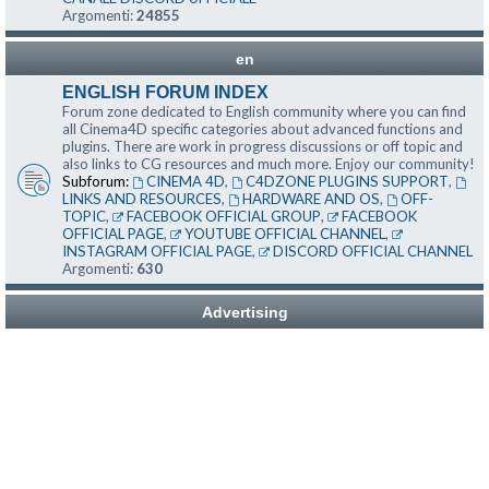
Argomenti:
24855
en
ENGLISH FORUM INDEX
Forum zone dedicated to English community where you can find
all Cinema4D specific categories about advanced functions and
plugins. There are work in progress discussions or off topic and
also links to CG resources and much more. Enjoy our community!
Subforum:
CINEMA 4D
,
C4DZONE PLUGINS SUPPORT
,
LINKS AND RESOURCES
,
HARDWARE AND OS
,
OFF-
TOPIC
,
FACEBOOK OFFICIAL GROUP
,
FACEBOOK
OFFICIAL PAGE
,
YOUTUBE OFFICIAL CHANNEL
,
INSTAGRAM OFFICIAL PAGE
,
DISCORD OFFICIAL CHANNEL
Argomenti:
630
Advertising