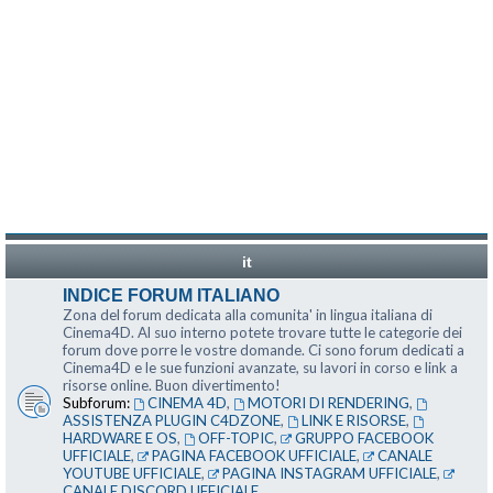
it
INDICE FORUM ITALIANO
Zona del forum dedicata alla comunita' in lingua italiana di
Cinema4D. Al suo interno potete trovare tutte le categorie dei
forum dove porre le vostre domande. Ci sono forum dedicati a
Cinema4D e le sue funzioni avanzate, su lavori in corso e link a
risorse online. Buon divertimento!
Subforum:
CINEMA 4D
,
MOTORI DI RENDERING
,
ASSISTENZA PLUGIN C4DZONE
,
LINK E RISORSE
,
HARDWARE E OS
,
OFF-TOPIC
,
GRUPPO FACEBOOK
UFFICIALE
,
PAGINA FACEBOOK UFFICIALE
,
CANALE
YOUTUBE UFFICIALE
,
PAGINA INSTAGRAM UFFICIALE
,
CANALE DISCORD UFFICIALE