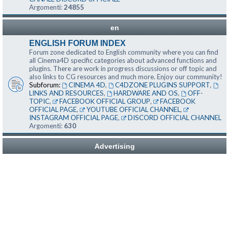
Argomenti:
24855
en
ENGLISH FORUM INDEX
Forum zone dedicated to English community where you can find
all Cinema4D specific categories about advanced functions and
plugins. There are work in progress discussions or off topic and
also links to CG resources and much more. Enjoy our community!
Subforum:
CINEMA 4D
,
C4DZONE PLUGINS SUPPORT
,
LINKS AND RESOURCES
,
HARDWARE AND OS
,
OFF-
TOPIC
,
FACEBOOK OFFICIAL GROUP
,
FACEBOOK
OFFICIAL PAGE
,
YOUTUBE OFFICIAL CHANNEL
,
INSTAGRAM OFFICIAL PAGE
,
DISCORD OFFICIAL CHANNEL
Argomenti:
630
Advertising