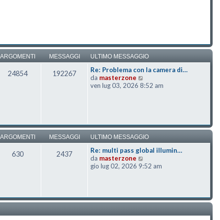
ARGOMENTI
MESSAGGI
ULTIMO MESSAGGIO
Re: Problema con la camera di…
24854
192267
Vedi ultimo messaggio
da
masterzone
ven lug 03, 2026 8:52 am
ARGOMENTI
MESSAGGI
ULTIMO MESSAGGIO
Re: multi pass global illumin…
630
2437
Vedi ultimo messaggio
da
masterzone
gio lug 02, 2026 9:52 am