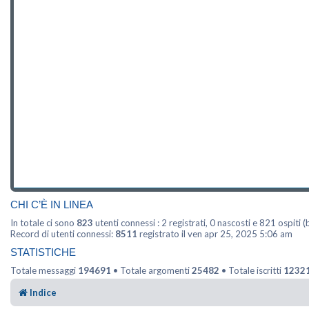
CHI C’È IN LINEA
In totale ci sono
823
utenti connessi : 2 registrati, 0 nascosti e 821 ospiti (b
Record di utenti connessi:
8511
registrato il ven apr 25, 2025 5:06 am
STATISTICHE
Totale messaggi
194691
• Totale argomenti
25482
• Totale iscritti
1232
Indice