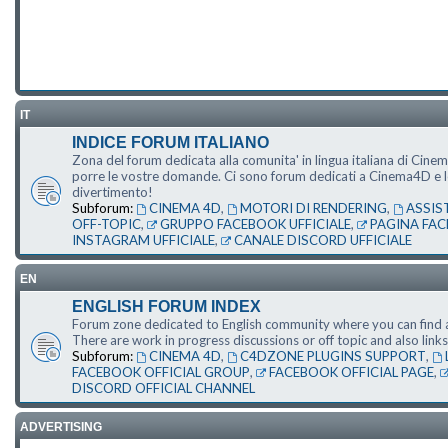
IT
INDICE FORUM ITALIANO
Zona del forum dedicata alla comunita' in lingua italiana di Cine
porre le vostre domande. Ci sono forum dedicati a Cinema4D e le s
divertimento!
Subforum:
CINEMA 4D
,
MOTORI DI RENDERING
,
ASSIS
OFF-TOPIC
,
GRUPPO FACEBOOK UFFICIALE
,
PAGINA FAC
INSTAGRAM UFFICIALE
,
CANALE DISCORD UFFICIALE
EN
ENGLISH FORUM INDEX
Forum zone dedicated to English community where you can find a
There are work in progress discussions or off topic and also li
Subforum:
CINEMA 4D
,
C4DZONE PLUGINS SUPPORT
,
FACEBOOK OFFICIAL GROUP
,
FACEBOOK OFFICIAL PAGE
,
DISCORD OFFICIAL CHANNEL
ADVERTISING