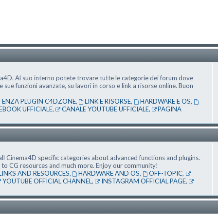
ma4D. Al suo interno potete trovare tutte le categorie dei forum dove
ue funzioni avanzate, su lavori in corso e link a risorse online. Buon
TENZA PLUGIN C4DZONE
,
LINK E RISORSE
,
HARDWARE E OS
,
EBOOK UFFICIALE
,
CANALE YOUTUBE UFFICIALE
,
PAGINA
ll Cinema4D specific categories about advanced functions and plugins.
nks to CG resources and much more. Enjoy our community!
LINKS AND RESOURCES
,
HARDWARE AND OS
,
OFF-TOPIC
,
YOUTUBE OFFICIAL CHANNEL
,
INSTAGRAM OFFICIAL PAGE
,