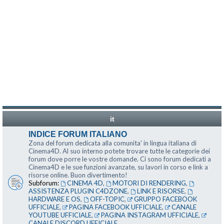
it
INDICE FORUM ITALIANO
Zona del forum dedicata alla comunita' in lingua italiana di
Cinema4D. Al suo interno potete trovare tutte le categorie dei
forum dove porre le vostre domande. Ci sono forum dedicati a
Cinema4D e le sue funzioni avanzate, su lavori in corso e link a
risorse online. Buon divertimento!
Subforum:
CINEMA 4D
,
MOTORI DI RENDERING
,
ASSISTENZA PLUGIN C4DZONE
,
LINK E RISORSE
,
HARDWARE E OS
,
OFF-TOPIC
,
GRUPPO FACEBOOK
UFFICIALE
,
PAGINA FACEBOOK UFFICIALE
,
CANALE
YOUTUBE UFFICIALE
,
PAGINA INSTAGRAM UFFICIALE
,
CANALE DISCORD UFFICIALE