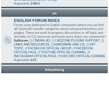
Argomenti:
24855
en
ENGLISH FORUM INDEX
Forum zone dedicated to English community where you can find
all Cinema4D specific categories about advanced functions and
plugins. There are work in progress discussions or off topic and
also links to CG resources and much more. Enjoy our community!
Subforum:
CINEMA 4D
,
C4DZONE PLUGINS SUPPORT
,
LINKS AND RESOURCES
,
HARDWARE AND OS
,
OFF-
TOPIC
,
FACEBOOK OFFICIAL GROUP
,
FACEBOOK
OFFICIAL PAGE
,
YOUTUBE OFFICIAL CHANNEL
,
INSTAGRAM OFFICIAL PAGE
,
DISCORD OFFICIAL CHANNEL
Argomenti:
630
Advertising