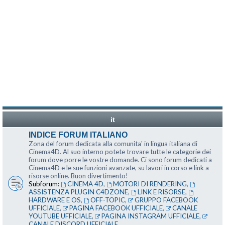
it
INDICE FORUM ITALIANO
Zona del forum dedicata alla comunita' in lingua italiana di
Cinema4D. Al suo interno potete trovare tutte le categorie dei
forum dove porre le vostre domande. Ci sono forum dedicati a
Cinema4D e le sue funzioni avanzate, su lavori in corso e link a
risorse online. Buon divertimento!
Subforum:
CINEMA 4D
,
MOTORI DI RENDERING
,
ASSISTENZA PLUGIN C4DZONE
,
LINK E RISORSE
,
HARDWARE E OS
,
OFF-TOPIC
,
GRUPPO FACEBOOK
UFFICIALE
,
PAGINA FACEBOOK UFFICIALE
,
CANALE
YOUTUBE UFFICIALE
,
PAGINA INSTAGRAM UFFICIALE
,
CANALE DISCORD UFFICIALE