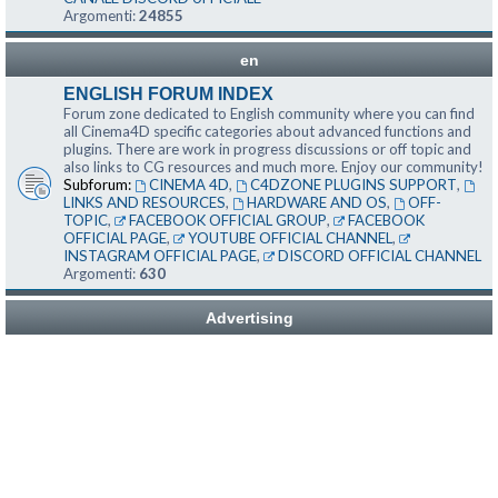
Argomenti:
24855
en
ENGLISH FORUM INDEX
Forum zone dedicated to English community where you can find
all Cinema4D specific categories about advanced functions and
plugins. There are work in progress discussions or off topic and
also links to CG resources and much more. Enjoy our community!
Subforum:
CINEMA 4D
,
C4DZONE PLUGINS SUPPORT
,
LINKS AND RESOURCES
,
HARDWARE AND OS
,
OFF-
TOPIC
,
FACEBOOK OFFICIAL GROUP
,
FACEBOOK
OFFICIAL PAGE
,
YOUTUBE OFFICIAL CHANNEL
,
INSTAGRAM OFFICIAL PAGE
,
DISCORD OFFICIAL CHANNEL
Argomenti:
630
Advertising