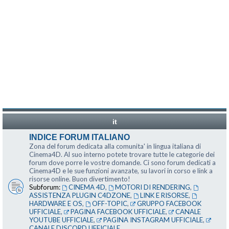
it
INDICE FORUM ITALIANO
Zona del forum dedicata alla comunita' in lingua italiana di
Cinema4D. Al suo interno potete trovare tutte le categorie dei
forum dove porre le vostre domande. Ci sono forum dedicati a
Cinema4D e le sue funzioni avanzate, su lavori in corso e link a
risorse online. Buon divertimento!
Subforum:
CINEMA 4D
,
MOTORI DI RENDERING
,
ASSISTENZA PLUGIN C4DZONE
,
LINK E RISORSE
,
HARDWARE E OS
,
OFF-TOPIC
,
GRUPPO FACEBOOK
UFFICIALE
,
PAGINA FACEBOOK UFFICIALE
,
CANALE
YOUTUBE UFFICIALE
,
PAGINA INSTAGRAM UFFICIALE
,
CANALE DISCORD UFFICIALE