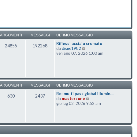
ARGOMENTI
MESSAGGI
ULTIMO MESSAGGIO
Riflessi acciaio cromato
24855
192268
Vedi ultimo messaggio
da
disne1982
ven ago 07, 2026 1:00 am
ARGOMENTI
MESSAGGI
ULTIMO MESSAGGIO
Re: multi pass global illumin…
630
2437
Vedi ultimo messaggio
da
masterzone
gio lug 02, 2026 9:52 am