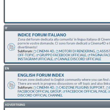
IT
INDICE FORUM ITALIANO
Zona del forum dedicata alla comunita' in lingua italiana di Cine
porre le vostre domande. Ci sono forum dedicati a Cinema4D e le s
divertimento!
Subforum:
CINEMA 4D
,
MOTORI DI RENDERING
,
ASSIS
OFF-TOPIC
,
GRUPPO FACEBOOK UFFICIALE
,
PAGINA FAC
INSTAGRAM UFFICIALE
,
CANALE DISCORD UFFICIALE
EN
ENGLISH FORUM INDEX
Forum zone dedicated to English community where you can find a
There are work in progress discussions or off topic and also li
Subforum:
CINEMA 4D
,
C4DZONE PLUGINS SUPPORT
,
FACEBOOK OFFICIAL GROUP
,
FACEBOOK OFFICIAL PAGE
,
DISCORD OFFICIAL CHANNEL
ADVERTISING