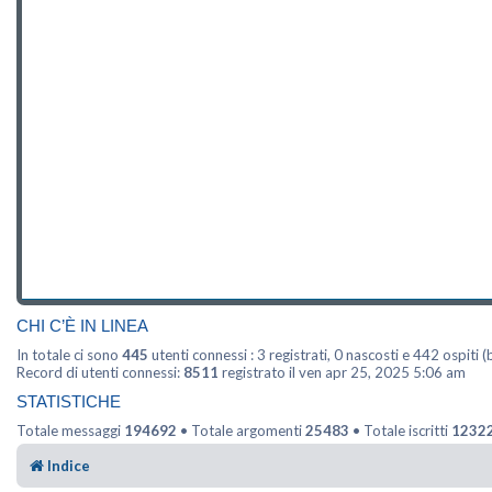
CHI C’È IN LINEA
In totale ci sono
445
utenti connessi : 3 registrati, 0 nascosti e 442 ospiti (b
Record di utenti connessi:
8511
registrato il ven apr 25, 2025 5:06 am
STATISTICHE
Totale messaggi
194692
• Totale argomenti
25483
• Totale iscritti
1232
Indice