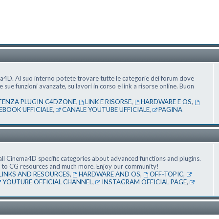
ma4D. Al suo interno potete trovare tutte le categorie dei forum dove
ue funzioni avanzate, su lavori in corso e link a risorse online. Buon
TENZA PLUGIN C4DZONE
,
LINK E RISORSE
,
HARDWARE E OS
,
EBOOK UFFICIALE
,
CANALE YOUTUBE UFFICIALE
,
PAGINA
ll Cinema4D specific categories about advanced functions and plugins.
nks to CG resources and much more. Enjoy our community!
LINKS AND RESOURCES
,
HARDWARE AND OS
,
OFF-TOPIC
,
YOUTUBE OFFICIAL CHANNEL
,
INSTAGRAM OFFICIAL PAGE
,