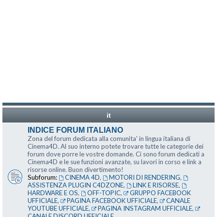
it
INDICE FORUM ITALIANO
Zona del forum dedicata alla comunita' in lingua italiana di
Cinema4D. Al suo interno potete trovare tutte le categorie dei
forum dove porre le vostre domande. Ci sono forum dedicati a
Cinema4D e le sue funzioni avanzate, su lavori in corso e link a
risorse online. Buon divertimento!
Subforum:
CINEMA 4D
,
MOTORI DI RENDERING
,
ASSISTENZA PLUGIN C4DZONE
,
LINK E RISORSE
,
HARDWARE E OS
,
OFF-TOPIC
,
GRUPPO FACEBOOK
UFFICIALE
,
PAGINA FACEBOOK UFFICIALE
,
CANALE
YOUTUBE UFFICIALE
,
PAGINA INSTAGRAM UFFICIALE
,
CANALE DISCORD UFFICIALE