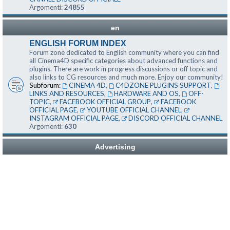
Argomenti:
24855
en
ENGLISH FORUM INDEX
Forum zone dedicated to English community where you can find
all Cinema4D specific categories about advanced functions and
plugins. There are work in progress discussions or off topic and
also links to CG resources and much more. Enjoy our community!
Subforum:
CINEMA 4D
,
C4DZONE PLUGINS SUPPORT
,
LINKS AND RESOURCES
,
HARDWARE AND OS
,
OFF-
TOPIC
,
FACEBOOK OFFICIAL GROUP
,
FACEBOOK
OFFICIAL PAGE
,
YOUTUBE OFFICIAL CHANNEL
,
INSTAGRAM OFFICIAL PAGE
,
DISCORD OFFICIAL CHANNEL
Argomenti:
630
Advertising