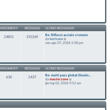
ARGOMENTI
MESSAGGI
ULTIMO MESSAGGIO
Re: Riflessi acciaio cromato
24855
192269
Vedi ultimo messaggio
da
hurricane
ven ago 07, 2026 5:38 pm
ARGOMENTI
MESSAGGI
ULTIMO MESSAGGIO
Re: multi pass global illumin…
630
2437
Vedi ultimo messaggio
da
masterzone
gio lug 02, 2026 9:52 am