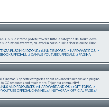
ma4D. Al suo interno potete trovare tutte le categorie dei forum dove
ue funzioni avanzate, su lavori in corso e link a risorse online. Buon
TENZA PLUGIN C4DZONE
,
LINK E RISORSE
,
HARDWARE E OS
,
EBOOK UFFICIALE
,
CANALE YOUTUBE UFFICIALE
,
PAGINA
ll Cinema4D specific categories about advanced functions and plugins.
nks to CG resources and much more. Enjoy our community!
LINKS AND RESOURCES
,
HARDWARE AND OS
,
OFF-TOPIC
,
YOUTUBE OFFICIAL CHANNEL
,
INSTAGRAM OFFICIAL PAGE
,