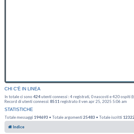
CHI C’È IN LINEA
In totale ci sono
424
utenti connessi : 4 registrati, 0 nascosti e 420 ospiti (b
Record di utenti connessi:
8511
registrato il ven apr 25, 2025 5:06 am
STATISTICHE
Totale messaggi
194693
• Totale argomenti
25483
• Totale iscritti
1232
Indice