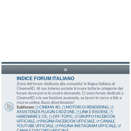
it
INDICE FORUM ITALIANO
Zona del forum dedicata alla comunita' in lingua italiana di
Cinema4D. Al suo interno potete trovare tutte le categorie dei
forum dove porre le vostre domande. Ci sono forum dedicati a
Cinema4D e le sue funzioni avanzate, su lavori in corso e link a
risorse online. Buon divertimento!
Subforum:
CINEMA 4D
,
MOTORI DI RENDERING
,
ASSISTENZA PLUGIN C4DZONE
,
LINK E RISORSE
,
HARDWARE E OS
,
OFF-TOPIC
,
GRUPPO FACEBOOK
UFFICIALE
,
PAGINA FACEBOOK UFFICIALE
,
CANALE
YOUTUBE UFFICIALE
,
PAGINA INSTAGRAM UFFICIALE
,
CANALE DISCORD UFFICIALE