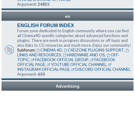
Argomenti:
24855
en
ENGLISH FORUM INDEX
Forum zone dedicated to English community where you can find
all Cinema4D specific categories about advanced functions and
plugins. There are work in progress discussions or off topic and
also links to CG resources and much more. Enjoy our community!
Subforum:
CINEMA 4D
,
C4DZONE PLUGINS SUPPORT
,
LINKS AND RESOURCES
,
HARDWARE AND OS
,
OFF-
TOPIC
,
FACEBOOK OFFICIAL GROUP
,
FACEBOOK
OFFICIAL PAGE
,
YOUTUBE OFFICIAL CHANNEL
,
INSTAGRAM OFFICIAL PAGE
,
DISCORD OFFICIAL CHANNEL
Argomenti:
630
Advertising