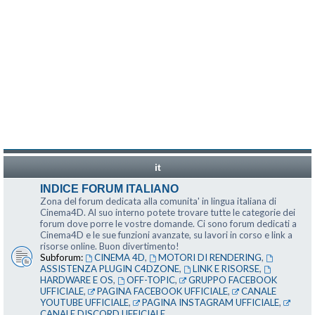
it
INDICE FORUM ITALIANO
Zona del forum dedicata alla comunita' in lingua italiana di
Cinema4D. Al suo interno potete trovare tutte le categorie dei
forum dove porre le vostre domande. Ci sono forum dedicati a
Cinema4D e le sue funzioni avanzate, su lavori in corso e link a
risorse online. Buon divertimento!
Subforum:
CINEMA 4D
,
MOTORI DI RENDERING
,
ASSISTENZA PLUGIN C4DZONE
,
LINK E RISORSE
,
HARDWARE E OS
,
OFF-TOPIC
,
GRUPPO FACEBOOK
UFFICIALE
,
PAGINA FACEBOOK UFFICIALE
,
CANALE
YOUTUBE UFFICIALE
,
PAGINA INSTAGRAM UFFICIALE
,
CANALE DISCORD UFFICIALE