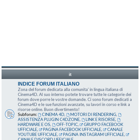
it
INDICE FORUM ITALIANO
Zona del forum dedicata alla comunita' in lingua italiana di
Cinema4D. Al suo interno potete trovare tutte le categorie dei
forum dove porre le vostre domande. Ci sono forum dedicati a
Cinema4D e le sue funzioni avanzate, su lavori in corso e link a
risorse online. Buon divertimento!
Subforum:
CINEMA 4D
,
MOTORI DI RENDERING
,
ASSISTENZA PLUGIN C4DZONE
,
LINK E RISORSE
,
HARDWARE E OS
,
OFF-TOPIC
,
GRUPPO FACEBOOK
UFFICIALE
,
PAGINA FACEBOOK UFFICIALE
,
CANALE
YOUTUBE UFFICIALE
,
PAGINA INSTAGRAM UFFICIALE
,
CANALE DISCORD UFFICIALE