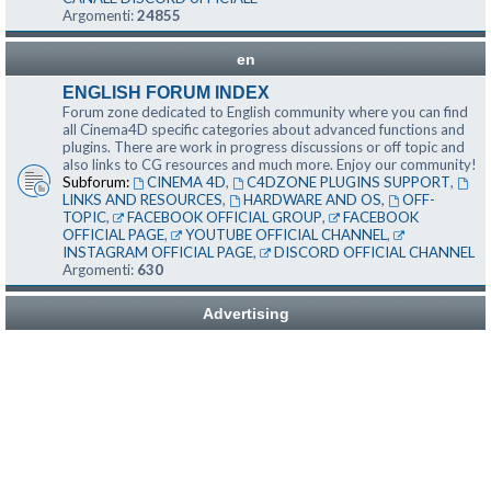
Argomenti:
24855
en
ENGLISH FORUM INDEX
Forum zone dedicated to English community where you can find
all Cinema4D specific categories about advanced functions and
plugins. There are work in progress discussions or off topic and
also links to CG resources and much more. Enjoy our community!
Subforum:
CINEMA 4D
,
C4DZONE PLUGINS SUPPORT
,
LINKS AND RESOURCES
,
HARDWARE AND OS
,
OFF-
TOPIC
,
FACEBOOK OFFICIAL GROUP
,
FACEBOOK
OFFICIAL PAGE
,
YOUTUBE OFFICIAL CHANNEL
,
INSTAGRAM OFFICIAL PAGE
,
DISCORD OFFICIAL CHANNEL
Argomenti:
630
Advertising