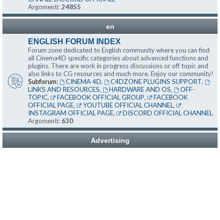
Argomenti:
24855
en
ENGLISH FORUM INDEX
Forum zone dedicated to English community where you can find
all Cinema4D specific categories about advanced functions and
plugins. There are work in progress discussions or off topic and
also links to CG resources and much more. Enjoy our community!
Subforum:
CINEMA 4D
,
C4DZONE PLUGINS SUPPORT
,
LINKS AND RESOURCES
,
HARDWARE AND OS
,
OFF-
TOPIC
,
FACEBOOK OFFICIAL GROUP
,
FACEBOOK
OFFICIAL PAGE
,
YOUTUBE OFFICIAL CHANNEL
,
INSTAGRAM OFFICIAL PAGE
,
DISCORD OFFICIAL CHANNEL
Argomenti:
630
Advertising