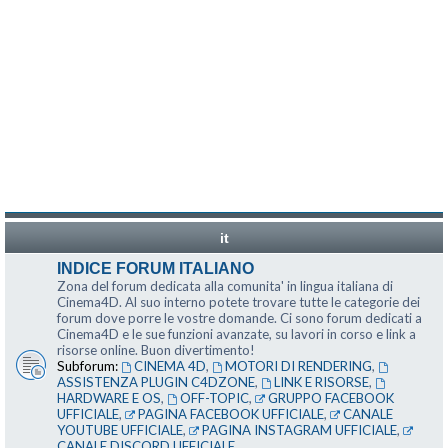
it
INDICE FORUM ITALIANO
Zona del forum dedicata alla comunita' in lingua italiana di
Cinema4D. Al suo interno potete trovare tutte le categorie dei
forum dove porre le vostre domande. Ci sono forum dedicati a
Cinema4D e le sue funzioni avanzate, su lavori in corso e link a
risorse online. Buon divertimento!
Subforum:
CINEMA 4D
,
MOTORI DI RENDERING
,
ASSISTENZA PLUGIN C4DZONE
,
LINK E RISORSE
,
HARDWARE E OS
,
OFF-TOPIC
,
GRUPPO FACEBOOK
UFFICIALE
,
PAGINA FACEBOOK UFFICIALE
,
CANALE
YOUTUBE UFFICIALE
,
PAGINA INSTAGRAM UFFICIALE
,
CANALE DISCORD UFFICIALE