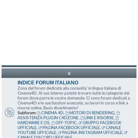
it
INDICE FORUM ITALIANO
Zona del forum dedicata alla comunita' in lingua italiana di
Cinema4D. Al suo interno potete trovare tutte le categorie dei
forum dove porre le vostre domande. Ci sono forum dedicati a
Cinema4D e le sue funzioni avanzate, su lavori in corso e link a
risorse online. Buon divertimento!
Subforum:
CINEMA 4D
,
MOTORI DI RENDERING
,
ASSISTENZA PLUGIN C4DZONE
,
LINK E RISORSE
,
HARDWARE E OS
,
OFF-TOPIC
,
GRUPPO FACEBOOK
UFFICIALE
,
PAGINA FACEBOOK UFFICIALE
,
CANALE
YOUTUBE UFFICIALE
,
PAGINA INSTAGRAM UFFICIALE
,
CANALE DISCORD UFFICIALE