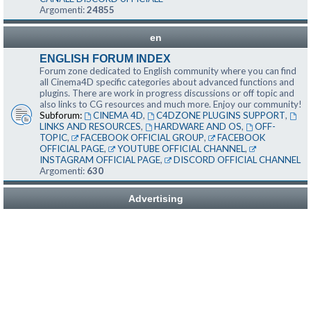
Argomenti:
24855
en
ENGLISH FORUM INDEX
Forum zone dedicated to English community where you can find
all Cinema4D specific categories about advanced functions and
plugins. There are work in progress discussions or off topic and
also links to CG resources and much more. Enjoy our community!
Subforum:
CINEMA 4D
,
C4DZONE PLUGINS SUPPORT
,
LINKS AND RESOURCES
,
HARDWARE AND OS
,
OFF-
TOPIC
,
FACEBOOK OFFICIAL GROUP
,
FACEBOOK
OFFICIAL PAGE
,
YOUTUBE OFFICIAL CHANNEL
,
INSTAGRAM OFFICIAL PAGE
,
DISCORD OFFICIAL CHANNEL
Argomenti:
630
Advertising