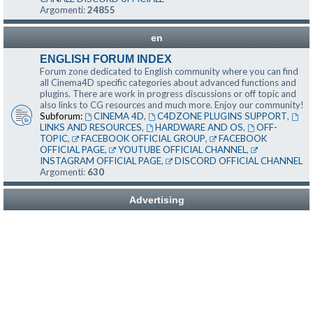
Argomenti:
24855
en
ENGLISH FORUM INDEX
Forum zone dedicated to English community where you can find
all Cinema4D specific categories about advanced functions and
plugins. There are work in progress discussions or off topic and
also links to CG resources and much more. Enjoy our community!
Subforum:
CINEMA 4D
,
C4DZONE PLUGINS SUPPORT
,
LINKS AND RESOURCES
,
HARDWARE AND OS
,
OFF-
TOPIC
,
FACEBOOK OFFICIAL GROUP
,
FACEBOOK
OFFICIAL PAGE
,
YOUTUBE OFFICIAL CHANNEL
,
INSTAGRAM OFFICIAL PAGE
,
DISCORD OFFICIAL CHANNEL
Argomenti:
630
Advertising