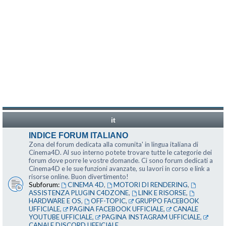
it
INDICE FORUM ITALIANO
Zona del forum dedicata alla comunita' in lingua italiana di
Cinema4D. Al suo interno potete trovare tutte le categorie dei
forum dove porre le vostre domande. Ci sono forum dedicati a
Cinema4D e le sue funzioni avanzate, su lavori in corso e link a
risorse online. Buon divertimento!
Subforum:
CINEMA 4D
,
MOTORI DI RENDERING
,
ASSISTENZA PLUGIN C4DZONE
,
LINK E RISORSE
,
HARDWARE E OS
,
OFF-TOPIC
,
GRUPPO FACEBOOK
UFFICIALE
,
PAGINA FACEBOOK UFFICIALE
,
CANALE
YOUTUBE UFFICIALE
,
PAGINA INSTAGRAM UFFICIALE
,
CANALE DISCORD UFFICIALE