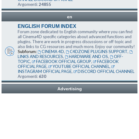
Argomenti:
24855
en
ENGLISH FORUM INDEX
Forum zone dedicated to English community where you can find
all Cinema4D specific categories about advanced functions and
plugins. There are work in progress discussions or off topic and
also links to CG resources and much more. Enjoy our community!
Subforum:
CINEMA 4D
,
C4DZONE PLUGINS SUPPORT
,
LINKS AND RESOURCES
,
HARDWARE AND OS
,
OFF-
TOPIC
,
FACEBOOK OFFICIAL GROUP
,
FACEBOOK
OFFICIAL PAGE
,
YOUTUBE OFFICIAL CHANNEL
,
INSTAGRAM OFFICIAL PAGE
,
DISCORD OFFICIAL CHANNEL
Argomenti:
630
Advertising