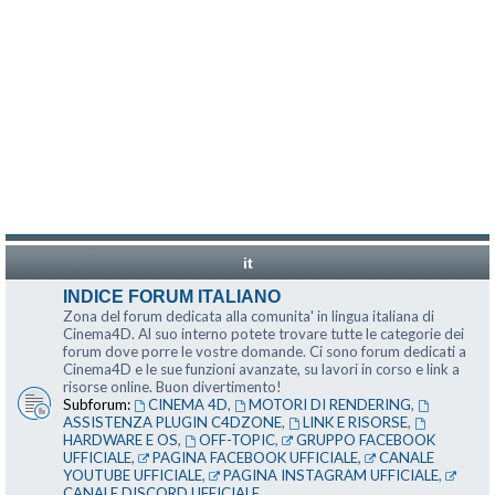
it
INDICE FORUM ITALIANO
Zona del forum dedicata alla comunita' in lingua italiana di
Cinema4D. Al suo interno potete trovare tutte le categorie dei
forum dove porre le vostre domande. Ci sono forum dedicati a
Cinema4D e le sue funzioni avanzate, su lavori in corso e link a
risorse online. Buon divertimento!
Subforum:
CINEMA 4D
,
MOTORI DI RENDERING
,
ASSISTENZA PLUGIN C4DZONE
,
LINK E RISORSE
,
HARDWARE E OS
,
OFF-TOPIC
,
GRUPPO FACEBOOK
UFFICIALE
,
PAGINA FACEBOOK UFFICIALE
,
CANALE
YOUTUBE UFFICIALE
,
PAGINA INSTAGRAM UFFICIALE
,
CANALE DISCORD UFFICIALE