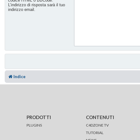
codice HTML o BBCode.
L’indirizzo di risposta sarà il tuo
indirizzo email.
Indice
PRODOTTI
CONTENUTI
PLUGINS
C4DZONE TV
TUTORIAL