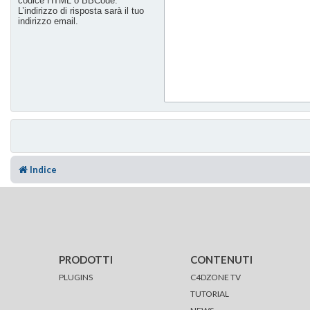
codice HTML o BBCode.
L’indirizzo di risposta sarà il tuo
indirizzo email.
Indice
PRODOTTI
CONTENUTI
PLUGINS
C4DZONE TV
TUTORIAL