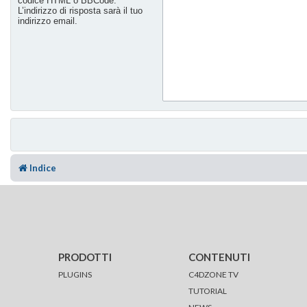
codice HTML o BBCode.
L’indirizzo di risposta sarà il tuo
indirizzo email.
Indice
PRODOTTI
CONTENUTI
PLUGINS
C4DZONE TV
TUTORIAL