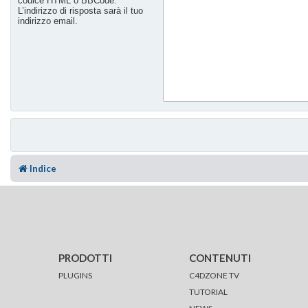
codice HTML o BBCode.
L’indirizzo di risposta sarà il tuo
indirizzo email.
Indice
PRODOTTI
CONTENUTI
PLUGINS
C4DZONE TV
TUTORIAL