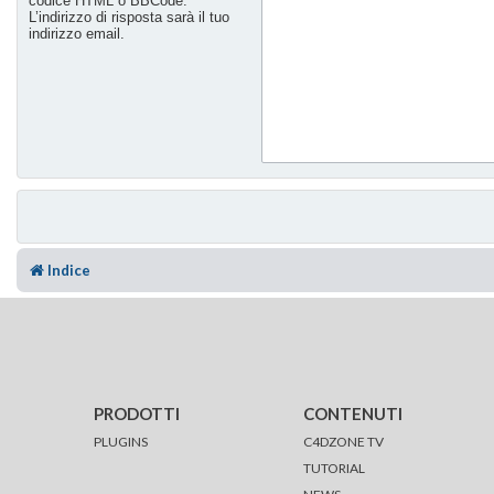
codice HTML o BBCode.
L’indirizzo di risposta sarà il tuo
indirizzo email.
Indice
PRODOTTI
CONTENUTI
PLUGINS
C4DZONE TV
TUTORIAL