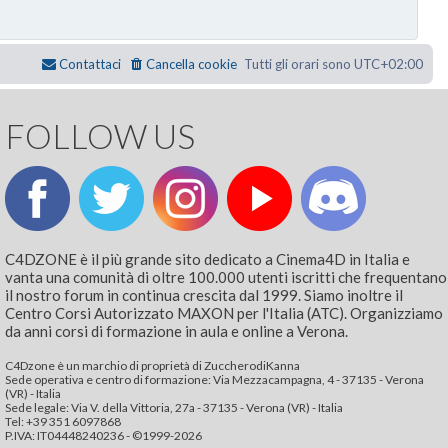
Contattaci
Cancella cookie
Tutti gli orari sono
UTC+02:00
FOLLOW US
C4DZONE è il più grande sito dedicato a Cinema4D in Italia e
vanta una comunità di oltre 100.000 utenti iscritti che frequentano
il nostro forum in continua crescita dal 1999. Siamo inoltre il
Centro Corsi Autorizzato MAXON per l'Italia (ATC). Organizziamo
da anni corsi di formazione in aula e online a Verona.
C4Dzone è un marchio di proprietà di ZuccherodiKanna
Sede operativa e centro di formazione: Via Mezzacampagna, 4 - 37135 - Verona
(VR) - Italia
Sede legale: Via V. della Vittoria, 27a - 37135 - Verona (VR) - Italia
Tel: +39 351 6097868‬
P.IVA: IT04448240236 - ©1999-2026