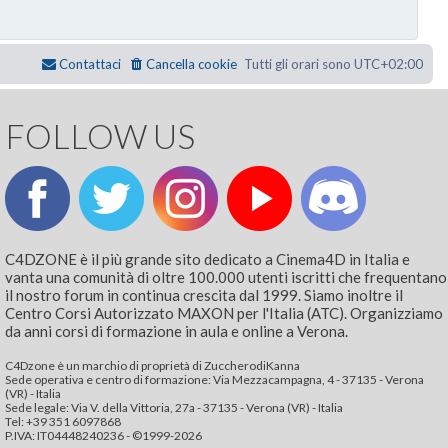
Contattaci
Cancella cookie
Tutti gli orari sono
UTC+02:00
FOLLOW US
C4DZONE è il più grande sito dedicato a Cinema4D in Italia e
vanta una comunità di oltre 100.000 utenti iscritti che frequentano
il nostro forum in continua crescita dal 1999. Siamo inoltre il
Centro Corsi Autorizzato MAXON per l'Italia (ATC). Organizziamo
da anni corsi di formazione in aula e online a Verona.
C4Dzone è un marchio di proprietà di ZuccherodiKanna
Sede operativa e centro di formazione: Via Mezzacampagna, 4 - 37135 - Verona
(VR) - Italia
Sede legale: Via V. della Vittoria, 27a - 37135 - Verona (VR) - Italia
Tel: +39 351 6097868‬
P.IVA: IT04448240236 - ©1999-2026