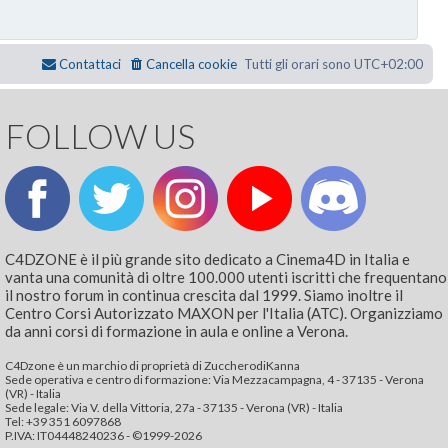
Contattaci
Cancella cookie
Tutti gli orari sono
UTC+02:00
FOLLOW US
C4DZONE è il più grande sito dedicato a Cinema4D in Italia e
vanta una comunità di oltre 100.000 utenti iscritti che frequentano
il nostro forum in continua crescita dal 1999. Siamo inoltre il
Centro Corsi Autorizzato MAXON per l'Italia (ATC). Organizziamo
da anni corsi di formazione in aula e online a Verona.
C4Dzone è un marchio di proprietà di ZuccherodiKanna
Sede operativa e centro di formazione: Via Mezzacampagna, 4 - 37135 - Verona
(VR) - Italia
Sede legale: Via V. della Vittoria, 27a - 37135 - Verona (VR) - Italia
Tel: +39 351 6097868‬
P.IVA: IT04448240236 - ©1999-2026