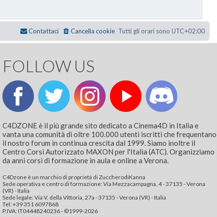
Contattaci
Cancella cookie
Tutti gli orari sono
UTC+02:00
FOLLOW US
C4DZONE è il più grande sito dedicato a Cinema4D in Italia e
vanta una comunità di oltre 100.000 utenti iscritti che frequentano
il nostro forum in continua crescita dal 1999. Siamo inoltre il
Centro Corsi Autorizzato MAXON per l'Italia (ATC). Organizziamo
da anni corsi di formazione in aula e online a Verona.
C4Dzone è un marchio di proprietà di ZuccherodiKanna
Sede operativa e centro di formazione: Via Mezzacampagna, 4 - 37135 - Verona
(VR) - Italia
Sede legale: Via V. della Vittoria, 27a - 37135 - Verona (VR) - Italia
Tel: +39 351 6097868‬
P.IVA: IT04448240236 - ©1999-2026