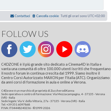
Contattaci
Cancella cookie
Tutti gli orari sono
UTC+02:00
FOLLOW US
C4DZONE è il più grande sito dedicato a Cinema4D in Italia e
vanta una comunità di oltre 100.000 utenti iscritti che frequentano
il nostro forum in continua crescita dal 1999. Siamo inoltre il
Centro Corsi Autorizzato MAXON per l'Italia (ATC). Organizziamo
da anni corsi di formazione in aula e online a Verona.
C4Dzone è un marchio di proprietà di ZuccherodiKanna
Sede operativa e centro di formazione: Via Mezzacampagna, 4 - 37135 - Verona
(VR) - Italia
Sede legale: Via V. della Vittoria, 27a - 37135 - Verona (VR) - Italia
Tel: +39 351 6097868‬
P.IVA: IT04448240236 - ©1999-2026