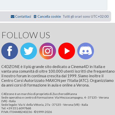
Contattaci
Cancella cookie
Tutti gli orari sono
UTC+02:00
FOLLOW US
C4DZONE è il più grande sito dedicato a Cinema4D in Italia e
vanta una comunità di oltre 100.000 utenti iscritti che frequentano
il nostro forum in continua crescita dal 1999. Siamo inoltre il
Centro Corsi Autorizzato MAXON per l'Italia (ATC). Organizziamo
da anni corsi di formazione in aula e online a Verona.
C4Dzone è un marchio di proprietà di ZuccherodiKanna
Sede operativa e centro di formazione: Via Mezzacampagna, 4 - 37135 - Verona
(VR) - Italia
Sede legale: Via V. della Vittoria, 27a - 37135 - Verona (VR) - Italia
Tel: +39 351 6097868‬
P.IVA: IT04448240236 - ©1999-2026