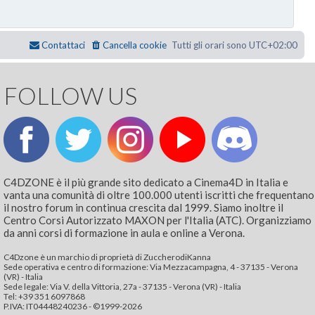
Contattaci
Cancella cookie
Tutti gli orari sono
UTC+02:00
FOLLOW US
C4DZONE è il più grande sito dedicato a Cinema4D in Italia e
vanta una comunità di oltre 100.000 utenti iscritti che frequentano
il nostro forum in continua crescita dal 1999. Siamo inoltre il
Centro Corsi Autorizzato MAXON per l'Italia (ATC). Organizziamo
da anni corsi di formazione in aula e online a Verona.
C4Dzone è un marchio di proprietà di ZuccherodiKanna
Sede operativa e centro di formazione: Via Mezzacampagna, 4 - 37135 - Verona
(VR) - Italia
Sede legale: Via V. della Vittoria, 27a - 37135 - Verona (VR) - Italia
Tel: +39 351 6097868‬
P.IVA: IT04448240236 - ©1999-2026