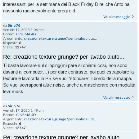
interessanti per la settimana del Black Friday Direi che Anto ha
riassunto ragionevolmente pregi e d...
Vai al messaggio
da
Sirio76
ven ott 17, 2025 5:06 pm
Forum:
CINEMA 4D
Argomento:
creazione texture grunge? per lavabo aiuto...
Risposte:
6
Visite :
12747
Re: creazione texture grunge? per lavabo aiuto...
Ti basta lavorare sul clipping(mi pare si chiami così, non sono
davanti al computer…) per dare contrasto, poi puoi estrapolare la
texture e lavorarla in PS se vuoi “stondare” il bordo della mappa.
Se vuoi sovrapponi altre noise, anche a mascherare con modalità
levr mask
Vai al messaggio
da
Sirio76
ven ott 17, 2025 1:49 pm
Forum:
CINEMA 4D
Argomento:
creazione texture grunge? per lavabo aiuto...
Risposte:
6
Visite :
12747
Re: creazione texture grunge? per lavabo aiuto...