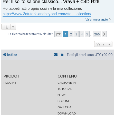
Re: Il solito salone classico... Vray6 + C4D R26
Ho tappeti fatti proprio così nella mia collezione:
https://www.3dtutorialandbeyond.com/sto ... ollection/
Vai al messaggio
Pagina
1
di
266
1
2
3
4
5
266
La ricerca ha trovato 2652 risultati
Pros
…
Vai a
Indice
Tutti gli orari sono
UTC+02:00
PRODOTTI
CONTENUTI
PLUGINS
C4DZONE TV
TUTORIAL
NEWS
FORUM
GALLERIA
DOWNLOAD