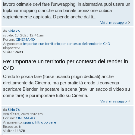
lavoro ottimale devi fare l’unwrapping, in alternativa puoi usare un
triplanar mapping o anche una banale proiezione cubica
sapientemente applicata. Dipende anche dal ti...
Vai al messaggio
da
Sirio76
sab dic 13, 2025 12:41 am
Forum:
CINEMA 4D
Argomento:
Importare un territorio per contesto del render in C4D
Risposte:
3
Visite :
9493
Re: Importare un territorio per contesto del render in
C4D
Credo lo possa fare (forse usando plugin dedicati) anche
direttamente da Cinema, ma per praticità credo ti convenga
scaricare Blender, impostare la scena (trovi un sacco di video su
come fare) e poi importare tutto su Cinema.
Vai al messaggio
da
Sirio76
ven dic 05, 2025 9:42 am
Forum:
CINEMA 4D
Argomento:
spugna filtro polvere
Risposte:
6
Visite :
11378