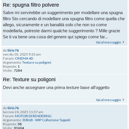
Re: spugna filtro polvere
Salve mi servirebbe un suggerimento per modellare una spugna
filtro Sto cercando di modellare una spugna filtro come quella che
allego, sicuramente e un banalità solo che non so come
modellarla, potreste darmi qualche suggerimento ? Mille grazie
Se ti va bene una cosa del genere quí spiego come far...
Vai al messaggio
da
Sirio76
ven dic 05, 2025 9:33 am
Forum:
CINEMA 4D
Argomento:
Texture su poligoni
Risposte:
1
Visite :
7284
Re: Texture su poligoni
Devi anche assegnare una prima texture base all’oggetto
Vai al messaggio
da
Sirio76
lun nov 24, 2025 11:37 am
Forum:
MOTORI DI RENDERING
Argomento:
3DRnB - WIP Collezione Tappeti
Risposte:
38
Visite :
92604