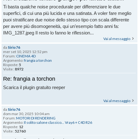
Ti basta qualche noise procedurale per differenziare le due
superfici, di cui una più lucida e una satinata. A voler fare meglio
puoi stratificare due noise dello stesso tipo con scala differente
per avere più disomogeneità, qui un’esempio fatto anni fa:
IMG_1287.jpeg Il resto lo fanno le riflession...
Vai al messaggio
da
Sirio76
mer set 10, 2025 12:52 pm
Forum:
CINEMA 4D
Argomento:
frangia a torchon
Risposte:
5
Visite :
8972
Re: frangia a torchon
Scarica il plugin gratuito reeper
Vai al messaggio
da
Sirio76
dom mar 30, 2025 10:04 am
Forum:
MOTORI DI RENDERING
Argomento:
Il solito salone classico... Vray6 + C4D R26
Risposte:
12
Visite :
52760