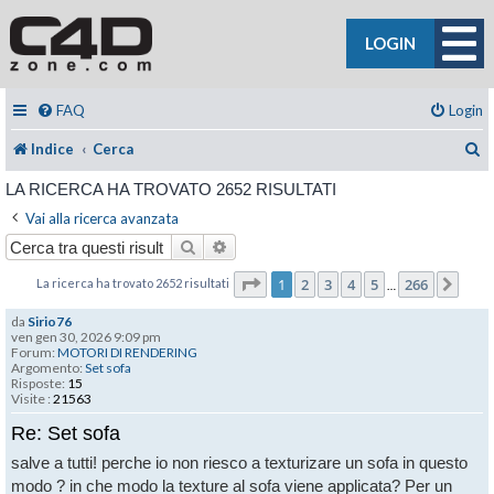
LOGIN
FAQ
Login
C
Indice
Cerca
LA RICERCA HA TROVATO 2652 RISULTATI
Vai alla ricerca avanzata
Cerca
Ricerca avanzata
Pagina
1
di
266
1
2
3
4
5
266
La ricerca ha trovato 2652 risultati
Pros
…
da
Sirio76
ven gen 30, 2026 9:09 pm
Forum:
MOTORI DI RENDERING
Argomento:
Set sofa
Risposte:
15
Visite :
21563
Re: Set sofa
salve a tutti! perche io non riesco a texturizare un sofa in questo
modo ? in che modo la texture al sofa viene applicata? Per un