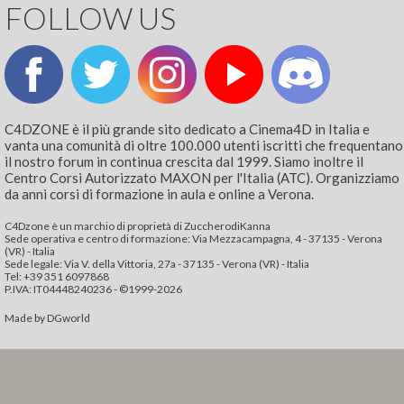
FOLLOW US
C4DZONE è il più grande sito dedicato a Cinema4D in Italia e
vanta una comunità di oltre 100.000 utenti iscritti che frequentano
il nostro forum in continua crescita dal 1999. Siamo inoltre il
Centro Corsi Autorizzato MAXON per l'Italia (ATC). Organizziamo
da anni corsi di formazione in aula e online a Verona.
C4Dzone è un marchio di proprietà di ZuccherodiKanna
Sede operativa e centro di formazione: Via Mezzacampagna, 4 - 37135 - Verona
(VR) - Italia
Sede legale: Via V. della Vittoria, 27a - 37135 - Verona (VR) - Italia
Tel: +39 351 6097868‬
P.IVA: IT04448240236 - ©1999-2026
Made by
DGworld