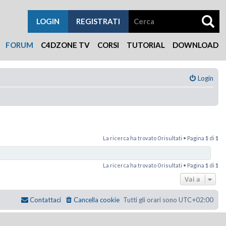
LOGIN
REGISTRATI
FORUM
C4DZONE TV
CORSI
TUTORIAL
DOWNLOAD
Login
La ricerca ha trovato 0 risultati • Pagina
1
di
1
La ricerca ha trovato 0 risultati • Pagina
1
di
1
Vai a
Contattaci
Cancella cookie
Tutti gli orari sono
UTC+02:00