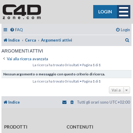
LOGIN
FAQ
Login
C
Indice
Cerca
Argomenti attivi
ARGOMENTI ATTIVI
Vai alla ricerca avanzata
La ricerca ha trovato 0 risultati • Pagina
1
di
1
Nessun argomento o messaggio con questo criterio di ricerca.
La ricerca ha trovato 0 risultati • Pagina
1
di
1
Vai a
Indice
Tutti gli orari sono
UTC+02:00
PRODOTTI
CONTENUTI