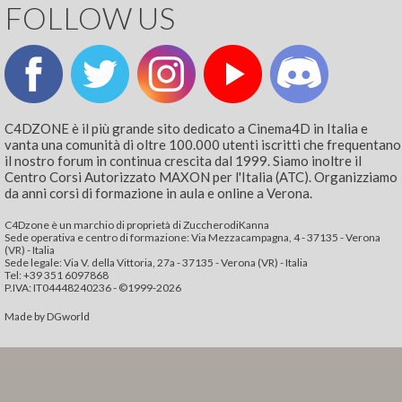
FOLLOW US
C4DZONE è il più grande sito dedicato a Cinema4D in Italia e
vanta una comunità di oltre 100.000 utenti iscritti che frequentano
il nostro forum in continua crescita dal 1999. Siamo inoltre il
Centro Corsi Autorizzato MAXON per l'Italia (ATC). Organizziamo
da anni corsi di formazione in aula e online a Verona.
C4Dzone è un marchio di proprietà di ZuccherodiKanna
Sede operativa e centro di formazione: Via Mezzacampagna, 4 - 37135 - Verona
(VR) - Italia
Sede legale: Via V. della Vittoria, 27a - 37135 - Verona (VR) - Italia
Tel: +39 351 6097868‬
P.IVA: IT04448240236 - ©1999-2026
Made by
DGworld