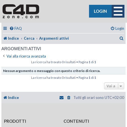
LOGIN
FAQ
Login
C
Indice
Cerca
Argomenti attivi
ARGOMENTI ATTIVI
Vai alla ricerca avanzata
La ricerca ha trovato 0 risultati • Pagina
1
di
1
Nessun argomento o messaggio con questo criterio di ricerca.
La ricerca ha trovato 0 risultati • Pagina
1
di
1
Vai a
Indice
Tutti gli orari sono
UTC+02:00
PRODOTTI
CONTENUTI