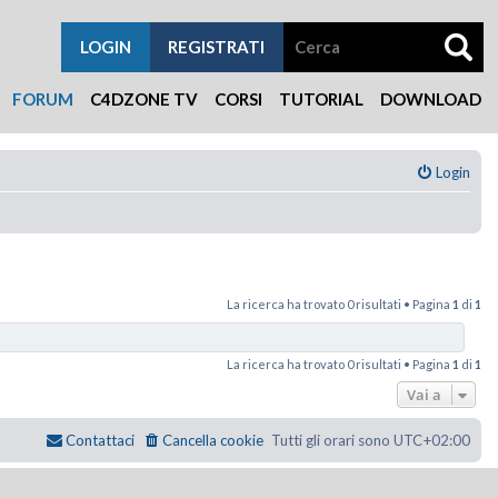
LOGIN
REGISTRATI
FORUM
C4DZONE TV
CORSI
TUTORIAL
DOWNLOAD
Login
La ricerca ha trovato 0 risultati • Pagina
1
di
1
La ricerca ha trovato 0 risultati • Pagina
1
di
1
Vai a
Contattaci
Cancella cookie
Tutti gli orari sono
UTC+02:00