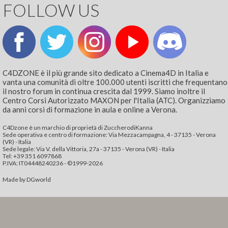
FOLLOW US
C4DZONE è il più grande sito dedicato a Cinema4D in Italia e
vanta una comunità di oltre 100.000 utenti iscritti che frequentano
il nostro forum in continua crescita dal 1999. Siamo inoltre il
Centro Corsi Autorizzato MAXON per l'Italia (ATC). Organizziamo
da anni corsi di formazione in aula e online a Verona.
C4Dzone è un marchio di proprietà di ZuccherodiKanna
Sede operativa e centro di formazione: Via Mezzacampagna, 4 - 37135 - Verona
(VR) - Italia
Sede legale: Via V. della Vittoria, 27a - 37135 - Verona (VR) - Italia
Tel: +39 351 6097868‬
P.IVA: IT04448240236 - ©1999-2026
Made by
DGworld