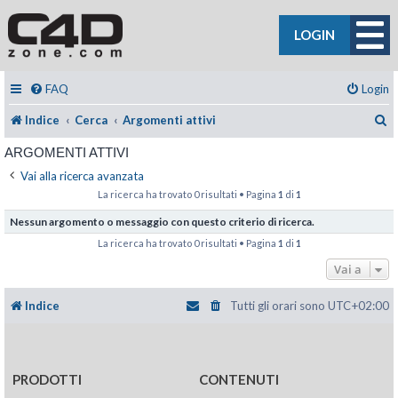
LOGIN
FAQ
Login
C
Indice
Cerca
Argomenti attivi
ARGOMENTI ATTIVI
Vai alla ricerca avanzata
La ricerca ha trovato 0 risultati • Pagina
1
di
1
Nessun argomento o messaggio con questo criterio di ricerca.
La ricerca ha trovato 0 risultati • Pagina
1
di
1
Vai a
Indice
Tutti gli orari sono
UTC+02:00
PRODOTTI
CONTENUTI