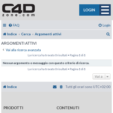
LOGIN
FAQ
Login
C
Indice
Cerca
Argomenti attivi
ARGOMENTI ATTIVI
Vai alla ricerca avanzata
La ricerca ha trovato 0 risultati • Pagina
1
di
1
Nessun argomento o messaggio con questo criterio di ricerca.
La ricerca ha trovato 0 risultati • Pagina
1
di
1
Vai a
Indice
Tutti gli orari sono
UTC+02:00
PRODOTTI
CONTENUTI