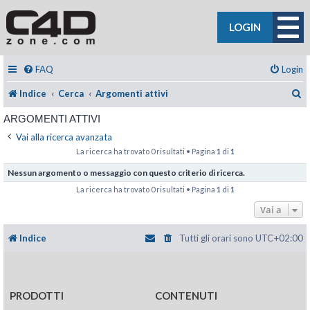
LOGIN
FAQ
Login
C
Indice
Cerca
Argomenti attivi
ARGOMENTI ATTIVI
Vai alla ricerca avanzata
La ricerca ha trovato 0 risultati • Pagina
1
di
1
Nessun argomento o messaggio con questo criterio di ricerca.
La ricerca ha trovato 0 risultati • Pagina
1
di
1
Vai a
Indice
Tutti gli orari sono
UTC+02:00
PRODOTTI
CONTENUTI