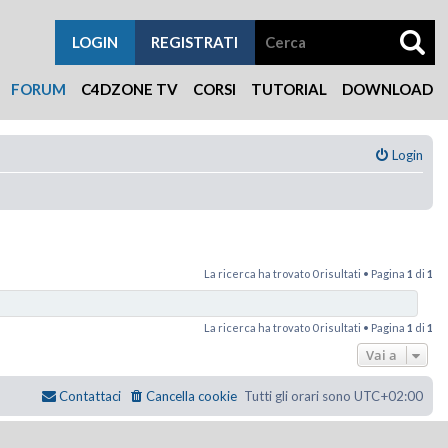
LOGIN
REGISTRATI
FORUM
C4DZONE TV
CORSI
TUTORIAL
DOWNLOAD
Login
La ricerca ha trovato 0 risultati • Pagina
1
di
1
La ricerca ha trovato 0 risultati • Pagina
1
di
1
Vai a
Contattaci
Cancella cookie
Tutti gli orari sono
UTC+02:00