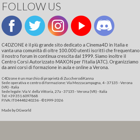
FOLLOW US
C4DZONE è il più grande sito dedicato a Cinema4D in Italia e
vanta una comunità di oltre 100.000 utenti iscritti che frequentano
il nostro forum in continua crescita dal 1999. Siamo inoltre il
Centro Corsi Autorizzato MAXON per l'Italia (ATC). Organizziamo
da anni corsi di formazione in aula e online a Verona.
C4Dzone è un marchio di proprietà di ZuccherodiKanna
Sede operativa e centro di formazione: Via Mezzacampagna, 4 - 37135 - Verona
(VR) - Italia
Sede legale: Via V. della Vittoria, 27a - 37135 - Verona (VR) - Italia
Tel: +39 351 6097868‬
P.IVA: IT04448240236 - ©1999-2026
Made by
DGworld